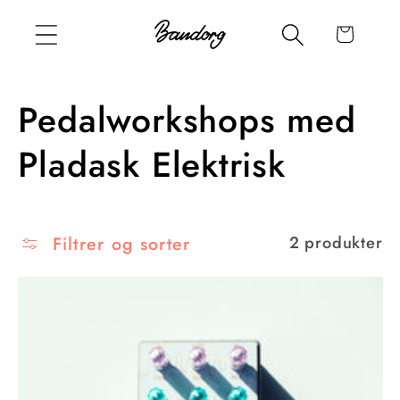
Gå
videre til
Handlekurv
innholdet
S
Pedalworkshops med
a
Pladask Elektrisk
m
l
Filtrer og sorter
2 produkter
i
n
g